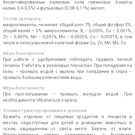
биоактивированные калиевые соли гуминовых (гуматы
калия, 0,4-0,6%) и фульвовых (0,08-0,11%) кислот;
Состав препарата
макроэлементы, не менее: общий азот 7%; общий фосфор 2%;
общий калий – 5%; микроэлементы: B – 0,005%, Cu – 0,001%,
Zn – 0,003%, Mn – 0,001%, Mo – 0,0005%, Co – 0,0001%, в том
числе в легкоусвояемой хелатной форме Cu, Zn, Mn, Mo, Co.
Меры безопасности
При работе с удобрениями соблюдать правила личной
гигиены. Работать в резиновых перчатках. При попадании на
кожу – промыть водой с мылом, при попадании в глаза –
промыть большим количеством воды.
Меры безопасности
При проглатывании – промыть желудок водой. При
необходимости обратиться к врачу.
Условия транспортирования и хранения
Хранить отдельно от пищевых продуктов и лекарств в
местах, недоступных для детей и домашних животных, в
сухом, защищённом от света месте. Беречь от влаги.
Использованные пакеты утилизировать с бытовыми