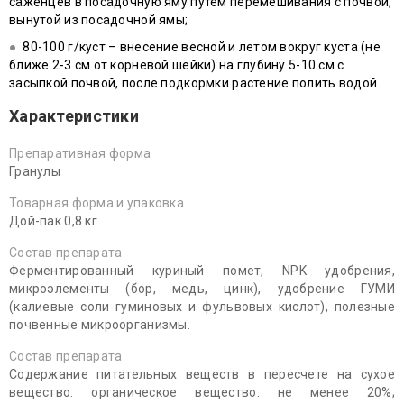
саженцев в посадочную яму путем перемешивания с почвой,
вынутой из посадочной ямы;
80-100 г/куст – внесение весной и летом вокруг куста (не
ближе 2-3 см от корневой шейки) на глубину 5-10 см с
засыпкой почвой, после подкормки растение полить водой.
Характеристики
Препаративная форма
Гранулы
Товарная форма и упаковка
Дой-пак 0,8 кг
Состав препарата
Ферментированный куриный помет, NPK удобрения,
микроэлементы (бор, медь, цинк), удобрение ГУМИ
(калиевые соли гуминовых и фульвовых кислот), полезные
почвенные микроорганизмы.
Состав препарата
Содержание питательных веществ в пересчете на сухое
вещество: органическое вещество: не менее 20%;