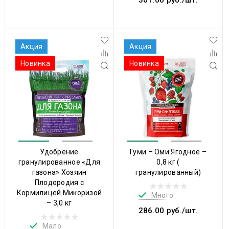
Акция
Акция
Новинка
Новинка
Удобрение
Гуми – Оми Ягодное –
гранулированное «Для
0,8 кг (
газона» Хозяин
гранулированный)
Плодородия с
Кормилицей Микоризой
Много
– 3,0 кг
286.00 руб./шт.
Мало