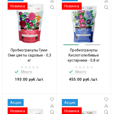
Новинка
Новинка
Пробиогранулы Гуми-
Пробиогранулы
Оми цветы садовые - 0,3
Кислотолюбивые
кг
кустарники - 0,8 кг
Много
Много
193.00 руб./шт.
455.00 руб./шт.
Акция
Акция
Новинка
Новинка