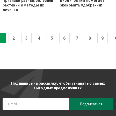
Признаки разных болезней
Биолипостим помогает
растений и методы их
экономить удобрения!
лечения
1
2
3
4
5
6
7
8
9
1
Подпишись на рассылку, чтобы узнавать о самых
выгодных предложениях!
Подписаться